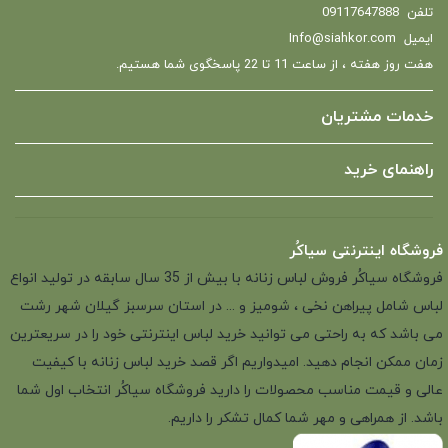
تلفن
09117647888
ایمیل
Info@siahkor.com
هفت روز هفته ، از ساعت 11 تا 22 پاسخگوی شما هستیم.
خدمات مشتریان
راهنمای خرید
فروشگاه اینترنتی سیاکُر
فروشگاه سیاکُر فروش لباس زنانه با بیش از 35 سال سابقه در تولید انواع
لباس شامل پیراهن نخی ، شومیز و ... در استان سرسبز گیلان شهر رشت
می باشد که به راحتی می توانید خرید لباس اینترنتی خود را در سریعترین
زمان ممکن انجام دهید. امیدواریم اگر قصد خرید لباس زنانه با کیفیت
عالی و قیمت مناسب محصولات را دارید فروشگاه سیاکُر انتخاب اول شما
باشد. از همراهی و مهر شما کمال تشکر را داریم.