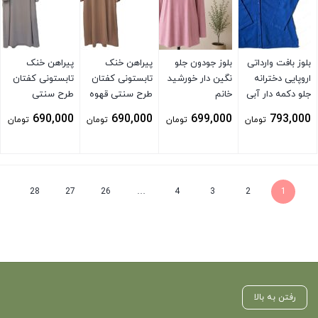
بلوز بافت وارداتی
بلوز جودون جلو
پیراهن خنک
پیراهن خنک
اروپایی دخترانه
نگین دار خورشید
تابستونی کفتان
تابستونی کفتان
جلو دکمه دار آبی
خانم
طرح سنتی قهوه
طرح سنتی
ای
توسی
690,000
690,000
699,000
793,000
تومان
تومان
تومان
تومان
بستن
بستن
بستن
بستن
28
27
26
…
4
3
2
1
رفتن به بالا