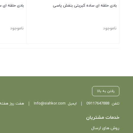
بادی حلقه ای ساده کبریتی بنفش یاسی
بادی حلقه ای 
ناموجود
ناموجود
بستن
بستن
رفتن به بالا
تلفن
09117647888
ایمیل
Info@siahkor.com
هفت روز هفته ، از ساعت 11 تا
خدمات مشتریان
روش های ارسال