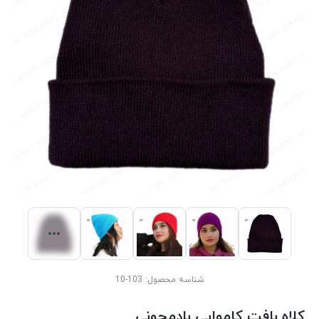
شناسه محصول:
103-10
کلاه بافت کاموایی بادمجونی