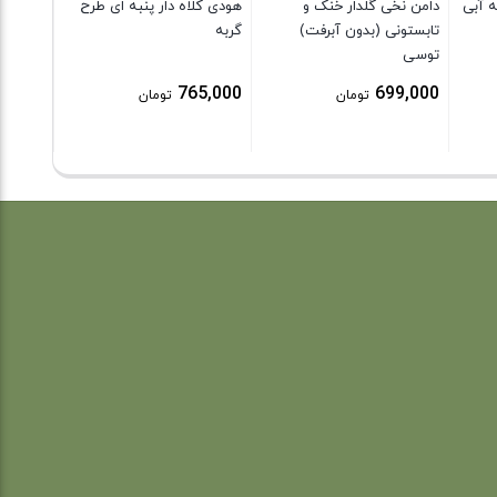
ه آبی
دامن نخی گلدار خنک و
هودی کلاه دار پنبه ای طرح
تابستونی (بدون آبرفت)
گربه
توسی
765,000
699,000
تومان
تومان