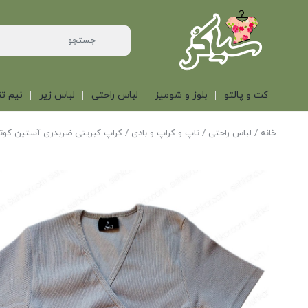
کت و پالتو
بلوز و شومیز
لباس راحتی
لباس زیر
نیم تن
خانه
/
لباس راحتی
/
تاپ و کراپ و بادی
/ کراپ کبریتی ضربدری آستین کوت