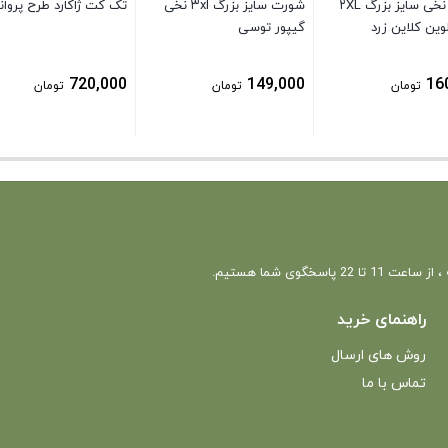
شورت نخی سایز بزرگ ۲XL
شورت سایز بزرگ ۳xl نخی
تک کت ژاکارد طرح پروان
لوین کلاین زرد
گیپور توسی
720,000
149,000
16
تومان
تومان
تومان
 22 پاسخگوی شما هستیم.
راهنمای خرید
روش های ارسال
تماس با ما