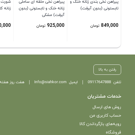
پیراهن نخی بندی زنانه خنک و
پیراهن نخی حلقه ای ساحلی
تابستونی (بدون آبرفت)
زنانه خنک و تابستونی (بدون
زنانه ک
آبرفت) مشکی
0,000
925,000
849,000
تومان
تومان
رفتن به بالا
تلفن
09117647888
ایمیل
Info@siahkor.com
هفت روز هفته ، از ساعت 11 تا
خدمات مشتریان
روش های ارسال
حساب کاربری من
رویه‌های بازگرداندن کالا
فروشگاه