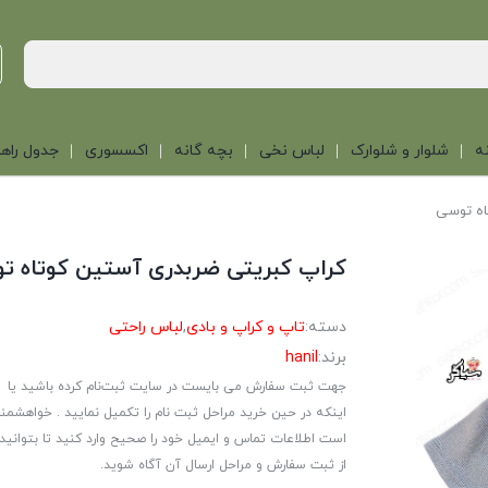
ه
شلوار و شلوارک
لباس نخی
بچه گانه
اکسسوری
جدول راهن
اه توسی
کراپ کبریتی ضربدری آستین کوتاه ت
دسته:
تاپ و کراپ و بادی
,
لباس راحتی
برند:
hanil
جهت ثبت سفارش می بایست در سایت ثبت‌نام کرده باشید یا
اینکه در حین خرید مراحل ثبت نام را تکمیل نمایید . خواهشمن
است اطلاعات تماس و ایمیل خود را صحیح وارد کنید تا بتوانید
از ثبت سفارش و مراحل ارسال آن آگاه شوید.