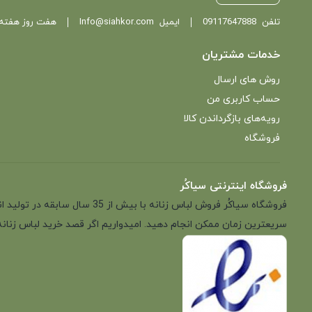
تلفن
09117647888
ایمیل
Info@siahkor.com
هفت روز هفته ، از ساعت 11 تا
خدمات مشتریان
روش های ارسال
حساب کاربری من
رویه‌های بازگرداندن کالا
فروشگاه
فروشگاه اینترنتی سیاکُر
فروشگاه سیاکُر فروش لباس زن
سریعترین زمان ممکن انجام دهید. امیدواریم اگر قصد خرید لباس زنانه