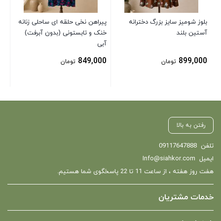
بلوز شومیز سایز بزرگ دخترانه
پیراهن نخی حلقه ای ساحلی زنانه
آستین بلند
خنک و تابستونی (بدون آبرفت)
آبی
849,000
899,000
تومان
تومان
رفتن به بالا
تلفن
09117647888
ایمیل
Info@siahkor.com
هفت روز هفته ، از ساعت 11 تا 22 پاسخگوی شما هستیم.
خدمات مشتریان