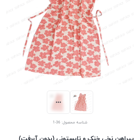
شناسه محصول:
36-1
پیراهن نخی خنک و تابستونی (بدون آبرفت)