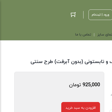
ورود | ثبت‌نام
مای سایز
تماس با ما
 و تابستونی (بدون آبرفت) طرح سنتی
925,000
تومان
د
افزودن به سبد خرید