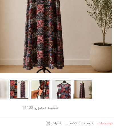
شناسه محصول:
122-12
توضیحات
توضیحات تکمیلی
نظرات (0)