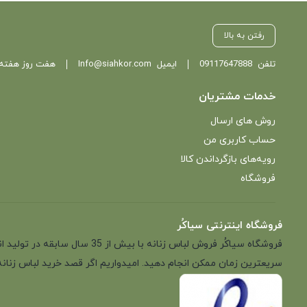
رفتن به بالا
تلفن
09117647888
ایمیل
Info@siahkor.com
هفت روز هفته ، از ساعت 11 تا
خدمات مشتریان
روش های ارسال
حساب کاربری من
رویه‌های بازگرداندن کالا
فروشگاه
فروشگاه اینترنتی سیاکُر
فروشگاه سیاکُر فروش لباس زن
سریعترین زمان ممکن انجام دهید. امیدواریم اگر قصد خرید لباس زنانه