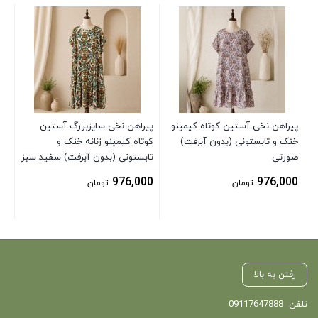
پی
کوت
تا
00
پیراهن نخی آستین کوتاه کیمینو
پیراهن نخی سایزبزرگ آستین
خنک و تابستونی (بدون آبرفت)
کوتاه کیمینو زنانه خنک و
صورتی
تابستونی (بدون آبرفت) سفید سبز
976,000
976,000
تومان
تومان
رفتن به بالا
تلفن
09117647888