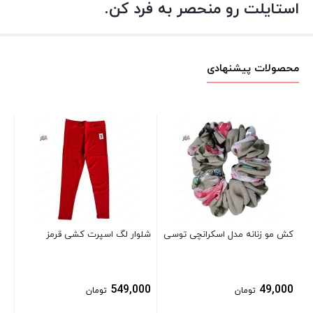
استایلت رو منحصر به فرد کن.
محصولات پیشنهادی
پیر
خن
پل
00
کش مو زنانه مدل اسکرانچی توسی
شلوار لگ اسپرت کشی قرمز
549,000
49,000
تومان
تومان