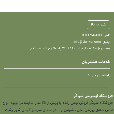
رفتن به بالا
تلفن
09117647888
ایمیل
Info@siahkor.com
هفت روز هفته ، از ساعت 11 تا 22 پاسخگوی شما هستیم.
خدمات مشتریان
راهنمای خرید
فروشگاه اینترنتی سیاکُر
فروشگاه سیاکُر فروش لباس زنانه با بیش از 35 سال سابقه در تولید انواع
لباس شامل پیراهن نخی ، شومیز و ... در استان سرسبز گیلان شهر رشت