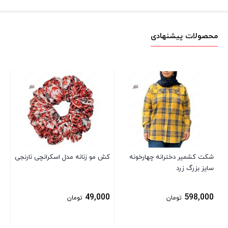
محصولات پیشنهادی
تی
مش
00
شکت کشمیر دخترانه چهارخونه
کش مو زنانه مدل اسکرانچی نارنجی
سایز بزرگ زرد
49,000
598,000
تومان
تومان