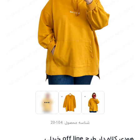
شناسه محصول:
104-20
هودی کلاه دار طرح off line خردلی