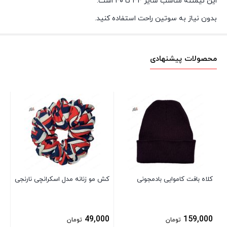
این نیمتنه مناسب سایز ۳۴ تا ۴۰ است.
بدون نیاز به سوتین راحت استفاده کنید.
محصولات پیشنهادی
پیر
خن
شا
00
کلاه بافت کاموایی بادمجونی
کش مو زنانه مدل اسکرانچی نارنجی
49,000
159,000
تومان
تومان