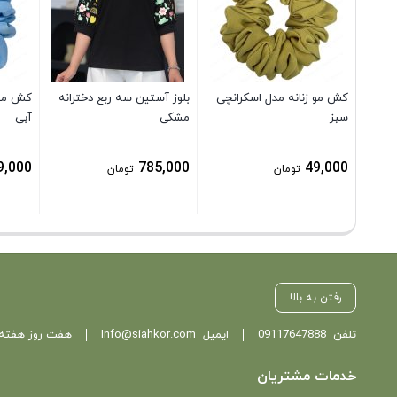
کش مو زنانه مدل اسکرانچی
بلوز آستین سه ربع دخترانه
کش مو 
سبز
مشکی
آبی
9,000
785,000
49,000
تومان
تومان
رفتن به بالا
تلفن
09117647888
ایمیل
Info@siahkor.com
هفت روز هفته ، از ساعت 11 تا
خدمات مشتریان