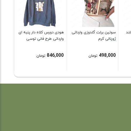
5,000
ند
سوتین برلت گلدوزی وارداتی
هودی دورس کلاه دار پنبه ای
ژورنالی کرم
وارداتی طرح فانی توسی
846,000
498,000
تومان
تومان