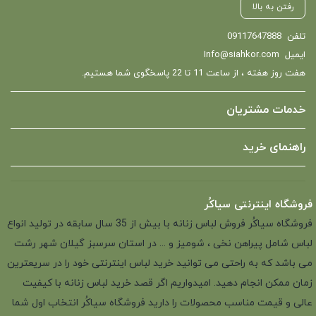
رفتن به بالا
تلفن
09117647888
ایمیل
Info@siahkor.com
هفت روز هفته ، از ساعت 11 تا 22 پاسخگوی شما هستیم.
خدمات مشتریان
راهنمای خرید
فروشگاه اینترنتی سیاکُر
فروشگاه سیاکُر فروش لباس زنانه با بیش از 35 سال سابقه در تولید انواع
لباس شامل پیراهن نخی ، شومیز و ... در استان سرسبز گیلان شهر رشت
می باشد که به راحتی می توانید خرید لباس اینترنتی خود را در سریعترین
زمان ممکن انجام دهید. امیدواریم اگر قصد خرید لباس زنانه با کیفیت
عالی و قیمت مناسب محصولات را دارید فروشگاه سیاکُر انتخاب اول شما