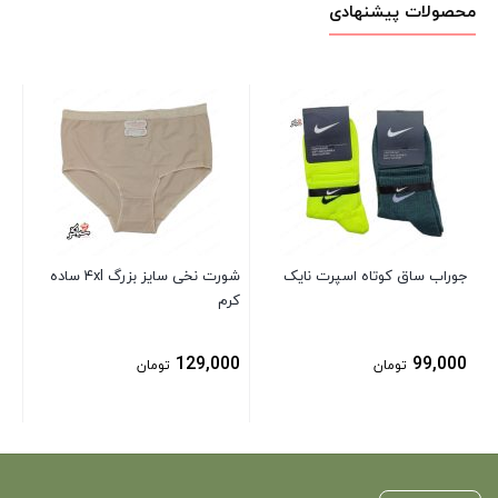
محصولات پیشنهادی
شو
بلن
00
جوراب ساق کوتاه اسپرت نایک
شورت نخی سایز بزرگ ۴xl ساده
کرم
129,000
99,000
تومان
تومان