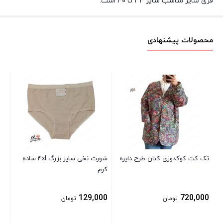
فری سایز مناسب سایز ۳۴ تا ۴۰ است.
محصولات پیشنهادی
شل
00
تک کت کوکدوزی کتان طرح دایره
شورت نخی سایز بزرگ ۴xl ساده
کرم
129,000
720,000
تومان
تومان