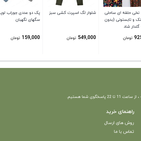
 نخی حلقه ای ساحلی
شلوار لگ اسپرت کشی سبز
پک دو عددی جوراب لوپی
نک و تابستونی (بدون
سگهای نگهبان
گلدار شاد
159,000
549,000
92
تومان
تومان
تومان
 22 پاسخگوی شما هستیم.
راهنمای خرید
روش های ارسال
تماس با ما