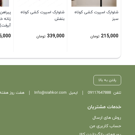
شلوارک اسپرت کشی کوتاه
شلوارک اسپرت کشی کوتاه
پیراهن
سبز
بنفش
زنانه خ
آبرفت) 
5,000
339,000
215,000
تومان
تومان
رفتن به بالا
تلفن
09117647888
ایمیل
Info@siahkor.com
هفت روز هفته ، از ساعت 11 تا
خدمات مشتریان
روش های ارسال
حساب کاربری من
رویه‌های بازگرداندن کالا