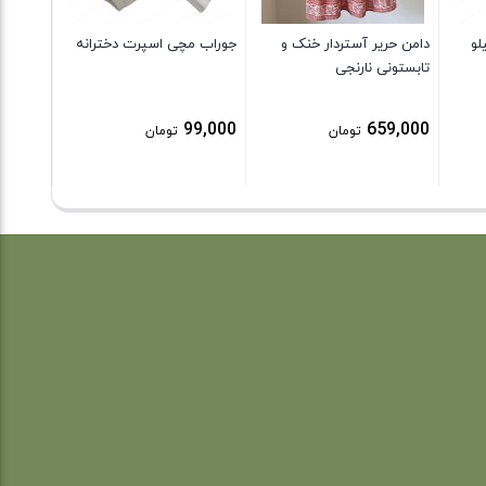
لو
دامن حریر آستردار خنک و
جوراب مچی اسپرت دخترانه
تابستونی نارنجی
99,000
659,000
تومان
تومان