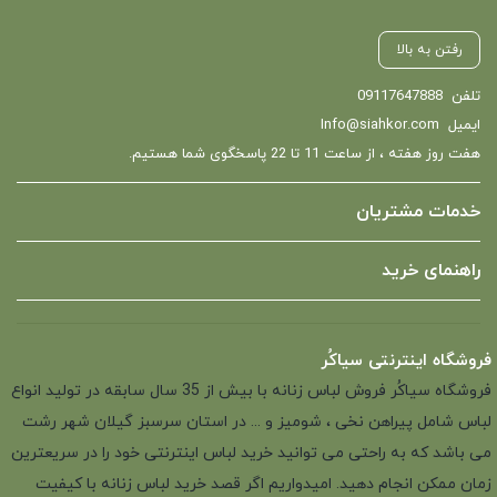
رفتن به بالا
تلفن
09117647888
ایمیل
Info@siahkor.com
هفت روز هفته ، از ساعت 11 تا 22 پاسخگوی شما هستیم.
خدمات مشتریان
راهنمای خرید
فروشگاه اینترنتی سیاکُر
فروشگاه سیاکُر فروش لباس زنانه با بیش از 35 سال سابقه در تولید انواع
لباس شامل پیراهن نخی ، شومیز و ... در استان سرسبز گیلان شهر رشت
می باشد که به راحتی می توانید خرید لباس اینترنتی خود را در سریعترین
زمان ممکن انجام دهید. امیدواریم اگر قصد خرید لباس زنانه با کیفیت