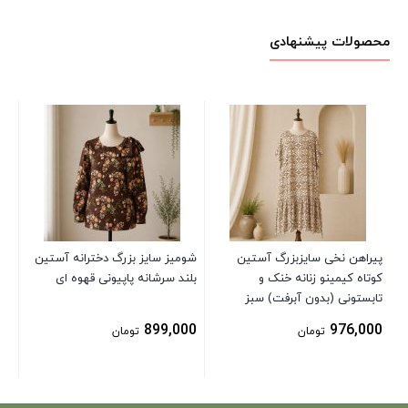
محصولات پیشنهادی
تیش
00
پیراهن نخی سایزبزرگ آستین
شومیز سایز بزرگ دخترانه آستین
کوتاه کیمینو زنانه خنک و
بلند سرشانه پاپیونی قهوه ای
تابستونی (بدون آبرفت) سبز
899,000
976,000
تومان
تومان