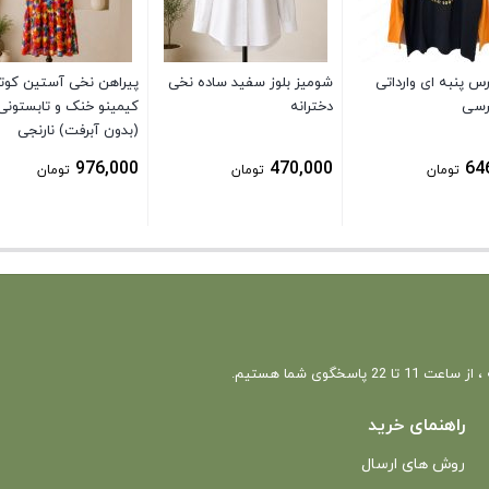
رس پنبه ای وارداتی
شومیز بلوز سفید ساده نخی
پیراهن نخی آستین کوتا
رسی
دخترانه
کیمینو خنک و تابستونی
(بدون آبرفت) نارنجی
976,000
470,000
64
تومان
تومان
تومان
 22 پاسخگوی شما هستیم.
راهنمای خرید
روش های ارسال