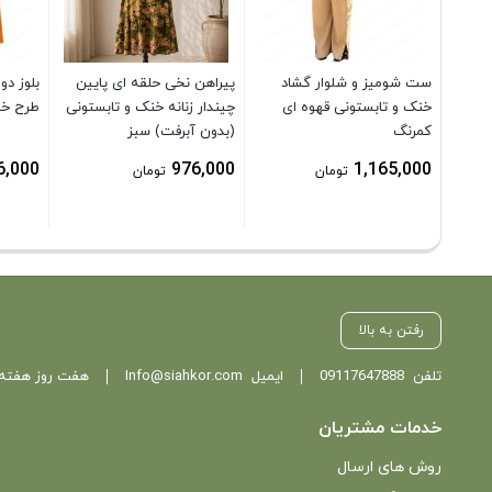
ست شومیز و شلوار گشاد
پیراهن نخی حلقه ای پایین
بلوز دو
خنک و تابستونی قهوه ای
چیندار زنانه خنک و تابستونی
طرح خ
کمرنگ
(بدون آبرفت) سبز
6,000
976,000
1,165,000
تومان
تومان
رفتن به بالا
تلفن
09117647888
ایمیل
Info@siahkor.com
هفت روز هفته ، از ساعت 11 تا
خدمات مشتریان
روش های ارسال