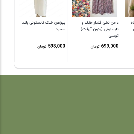
6,000
ه
دامن نخی گلدار خنک و
پیراهن خنک تابستونی بلند
تابستونی (بدون آبرفت)
سفید
توسی
598,000
699,000
تومان
تومان