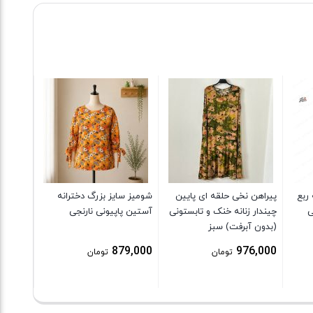
شلوار 
کمرنگ
9,000
ربع
پیراهن نخی حلقه ای پایین
شومیز سایز بزرگ دخترانه
ی
چیندار زنانه خنک و تابستونی
آستین پاپیونی نارنجی
(بدون آبرفت) سبز
879,000
976,000
تومان
تومان