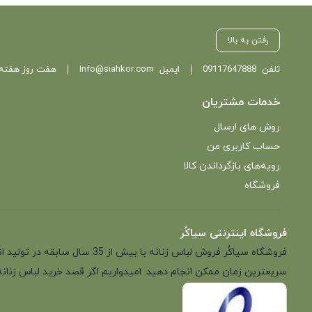
رفتن به بالا
تلفن
09117647888
ایمیل
Info@siahkor.com
هفت روز هفته ، از ساعت 11 تا
خدمات مشتریان
روش های ارسال
حساب کاربری من
رویه‌های بازگرداندن کالا
فروشگاه
فروشگاه اینترنتی سیاکُر
فروشگاه سیاکُر فروش لباس زن
سریعترین زمان ممکن انجام دهید. امیدواریم اگر قصد خرید لباس زنانه