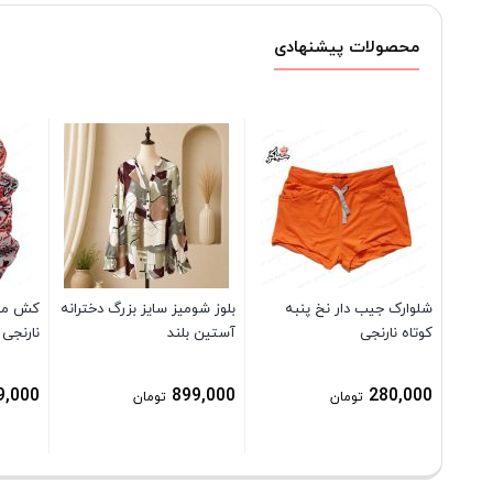
محصولات پیشنهادی
شلوارک جیب دار نخ پنبه
بلوز شومیز سایز بزرگ دخترانه
کش مو 
کوتاه نارنجی
آستین بلند
نارنجی
9,000
899,000
280,000
تومان
تومان