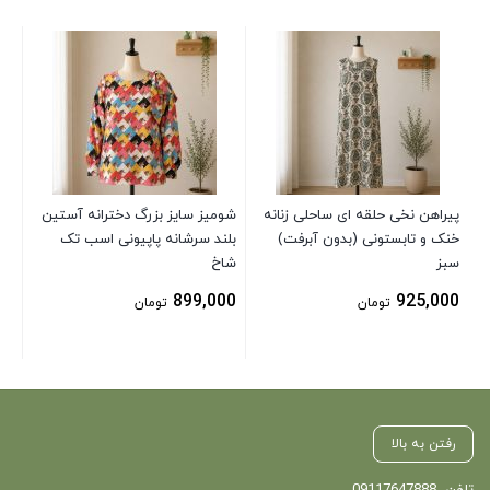
پیر
خن
سف
00
پیراهن نخی حلقه ای ساحلی زنانه
شومیز سایز بزرگ دخترانه آستین
خنک و تابستونی (بدون آبرفت)
بلند سرشانه پاپیونی اسب تک
سبز
شاخ
899,000
925,000
تومان
تومان
رفتن به بالا