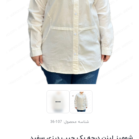
شناسه محصول:
107-36
شومیز لینن درجه یک جیب درزی سفید