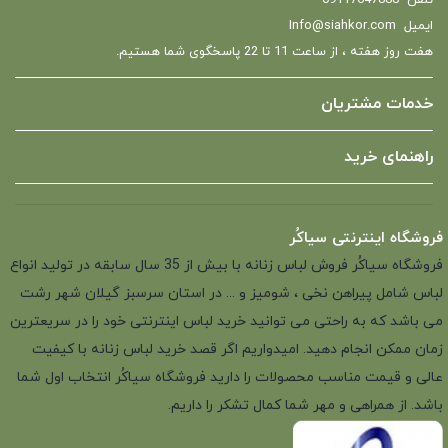
تلفن
09117647888
ایمیل
Info@siahkor.com
هفت روز هفته ، از ساعت 11 تا 22 پاسخگوی شما هستیم.
خدمات مشتریان
راهنمای خرید
فروشگاه اینترنتی سیاکُر
فروشگاه سیاکُر فروش لباس زنانه با بیش از 35 سال سابقه در تولید انواع
لباس شامل پیراهن نخی ، شومیز و ... در استان سرسبز گیلان شهر رشت
می باشد که به راحتی می توانید خرید لباس اینترنتی خود را در سریعترین
زمان ممکن انجام دهید. امیدواریم اگر قصد خرید لباس زنانه با کیفیت
عالی و قیمت مناسب محصولات را دارید فروشگاه سیاکُر انتخاب اول شما
باشد. از همراهی و مهر شما کمال تشکر را داریم.