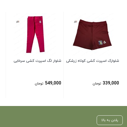
شو
بلن
00
شلوارک اسپرت کشی کوتاه زرشکی
شلوار لگ اسپرت کشی سرخابی
549,000
339,000
تومان
تومان
رفتن به بالا