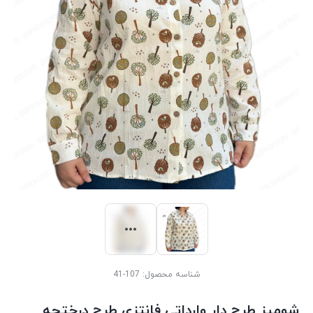
شناسه محصول:
107-41
شومیز طرح دار وارداتی فانتزی طرح درختچه