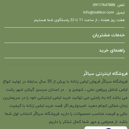
تلفن
09117647888
ایمیل
Info@siahkor.com
هفت روز هفته ، از ساعت 11 تا 22 پاسخگوی شما هستیم.
خدمات مشتریان
راهنمای خرید
فروشگاه اینترنتی سیاکُر
فروشگاه سیاکُر فروش لباس زنانه با بیش از 35 سال سابقه در تولید انواع
لباس شامل پیراهن نخی ، شومیز و ... در استان سرسبز گیلان شهر رشت
می باشد که به راحتی می توانید خرید لباس اینترنتی خود را در سریعترین
زمان ممکن انجام دهید. امیدواریم اگر قصد خرید لباس زنانه با کیفیت
عالی و قیمت مناسب محصولات را دارید فروشگاه سیاکُر انتخاب اول شما
باشد. از همراهی و مهر شما کمال تشکر را داریم.