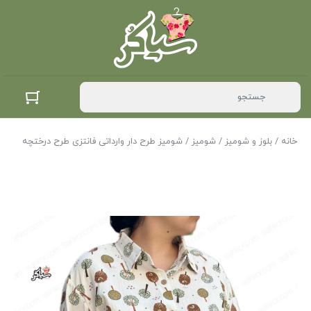
خانه
/
بلوز و شومیز
/
شومیز
/ شومیز طرح دار وارداتی فانتزی طرح درختچه