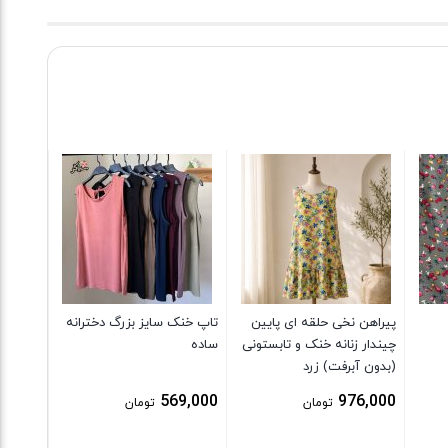
شلوار 
9,000
پیراهن نخی حلقه ای پایین
تاپ خنک سایز بزرگ دخترانه
چیندار زنانه خنک و تابستونی
ساده
(بدون آبرفت) زرد
569,000
976,000
تومان
تومان