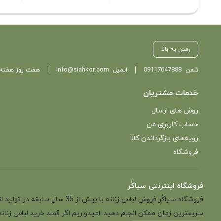
رفتن به بالا
تلفن
09117647888
ایمیل
Info@siahkor.com
هفت روز هفته ، از ساعت 11 تا
خدمات مشتریان
روش های ارسال
حساب کاربری من
رویه‌های بازگرداندن کالا
فروشگاه
فروشگاه اینترنتی سیاکُر
فروشگاه سیاکُر فروش لباس زن
سریعترین زمان ممکن انجام دهید. امیدواریم اگر قصد خرید لباس زنانه