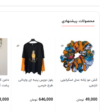
محصولات پیشنهادی
کش مو زنانه مدل اسکرانچی
بلوز دورس پنبه ای وارداتی
دامن کت
نارنجی
طرح خرسی
پشت کم
8,000
646,000
49,000
تومان
تومان