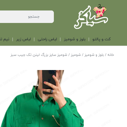
کت و پالتو
بلوز و شومیز
لباس راحتی
لباس زیر
نیم تن
خانه
/
بلوز و شومیز
/
شومیز
/ شومیز سایز بزرگ لینن تک جیب سبز