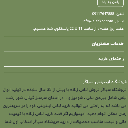
رفتن به بالا
تلفن
09117647888
ایمیل
Info@siahkor.com
هفت روز هفته ، از ساعت 11 تا 22 پاسخگوی شما هستیم.
خدمات مشتریان
راهنمای خرید
فروشگاه اینترنتی سیاکُر
فروشگاه سیاکُر فروش لباس زنانه با بیش از 35 سال سابقه در تولید انواع
لباس شامل پیراهن نخی ، شومیز و ... در استان سرسبز گیلان شهر رشت
می باشد که به راحتی می توانید خرید لباس اینترنتی خود را در سریعترین
زمان ممکن انجام دهید. امیدواریم اگر قصد خرید لباس زنانه با کیفیت
عالی و قیمت مناسب محصولات را دارید فروشگاه سیاکُر انتخاب اول شما