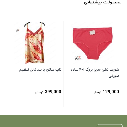
محصولات پیشنهادی
شل
00
شورت نخی سایز بزرگ ۴xl ساده
تاپ ساتن با بند قابل تنظیم
صورتی
399,000
129,000
تومان
تومان