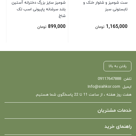
ست شومیز و شلوار خنک و
شومیز سایز بزرگ دخترانه آستین
تابستونی سبز
بلند سرشانه پاپیونی اسب تک
شاخ
899,000
1,165,000
تومان
تومان
رفتن به بالا
تلفن
09117647888
ایمیل
Info@siahkor.com
هفت روز هفته ، از ساعت 11 تا 22 پاسخگوی شما هستیم.
خدمات مشتریان
راهنمای خرید