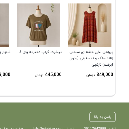
پیراهن نخی حلقه ای ساحلی
تیشرت کراپ دخترانه وای فا
شلوار 
زنانه خنک و تابستونی (بدون
آبرفت) نارنجی
9,000
445,000
849,000
تومان
تومان
رفتن به بالا
تلفن
09117647888
ایمیل
Info@siahkor.com
هفت روز هفته ، از ساعت 11 تا