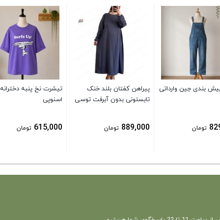
پیش بندی جین وارداتی
پیراهن کفتان بلند خنک
تیشرت نخ پنبه دخترانه
تابستونی بدون آبرفت توسی
اسنوپی
615,000
889,000
82
تومان
تومان
تومان
 22 پاسخگوی شما هستیم.