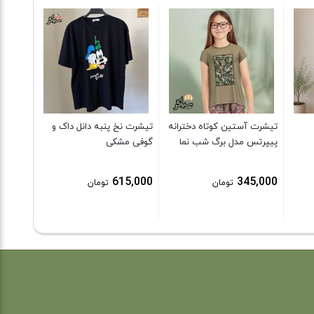
جوراب س
نایک
9,000
تیشرت آستین کوتاه دخترانه
تیشرت نخ پنبه دانل داک و
پیپرتس مدل برگ شب نما
گوفی مشکی
615,000
345,000
تومان
تومان