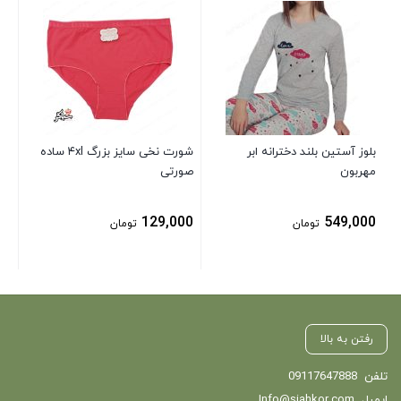
پیر
زنا
آبر
00
بلوز آستین بلند دخترانه ابر
شورت نخی سایز بزرگ ۴xl ساده
مهربون
صورتی
129,000
549,000
تومان
تومان
رفتن به بالا
تلفن
09117647888
ایمیل
Info@siahkor.com