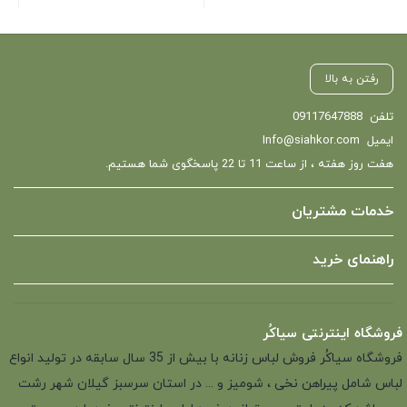
رفتن به بالا
تلفن
09117647888
ایمیل
Info@siahkor.com
هفت روز هفته ، از ساعت 11 تا 22 پاسخگوی شما هستیم.
خدمات مشتریان
راهنمای خرید
فروشگاه اینترنتی سیاکُر
فروشگاه سیاکُر فروش لباس زنانه با بیش از 35 سال سابقه در تولید انواع
لباس شامل پیراهن نخی ، شومیز و ... در استان سرسبز گیلان شهر رشت