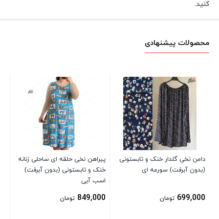
کنید.
محصولات پیشنهادی
شل
00
دامن نخی گلدار خنک و تابستونی
پیراهن نخی حلقه ای ساحلی زنانه
(بدون آبرفت) سورمه ای
خنک و تابستونی (بدون آبرفت)
اسب آبی
849,000
699,000
تومان
تومان