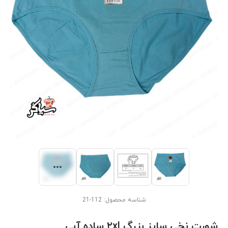
شناسه محصول:
112-21
شورت نخی سایز بزرگ ۲xl ساده آبی