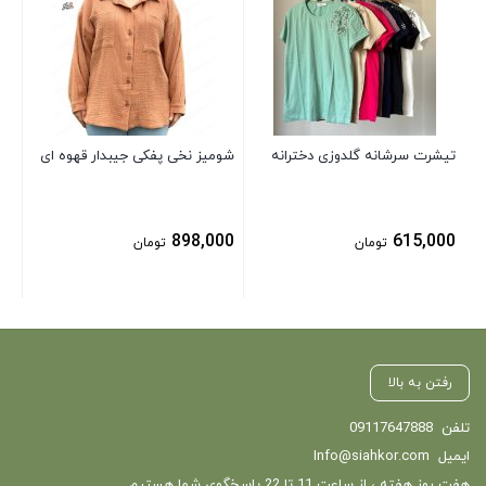
00
تیشرت سرشانه گلدوزی دخترانه
شومیز نخی پفکی جیبدار قهوه ای
898,000
615,000
تومان
تومان
رفتن به بالا
تلفن
09117647888
ایمیل
Info@siahkor.com
هفت روز هفته ، از ساعت 11 تا 22 پاسخگوی شما هستیم.