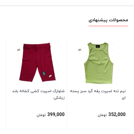
محصولات پیشنهادی
دا
خر
00
نیم تنه اسپرت یقه گرد سبز پسته
شلوارک اسپرت کشی کشاله بلند
ای
زرشکی
399,000
352,000
تومان
تومان