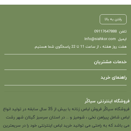
رفتن به بالا
تلفن
09117647888
ایمیل
Info@siahkor.com
هفت روز هفته ، از ساعت 11 تا 22 پاسخگوی شما هستیم.
خدمات مشتریان
راهنمای خرید
فروشگاه اینترنتی سیاکُر
فروشگاه سیاکُر فروش لباس زنانه با بیش از 35 سال سابقه در تولید انواع
لباس شامل پیراهن نخی ، شومیز و ... در استان سرسبز گیلان شهر رشت
می باشد که به راحتی می توانید خرید لباس اینترنتی خود را در سریعترین