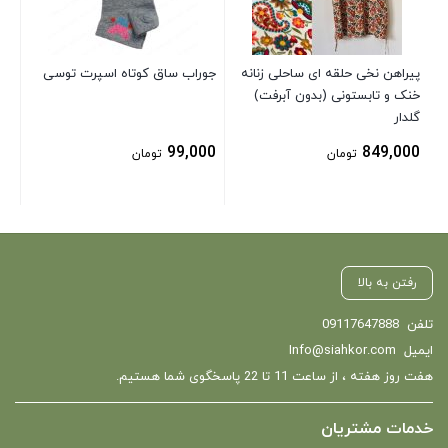
00
پیراهن نخی حلقه ای ساحلی زنانه
جوراب ساق کوتاه اسپرت توسی
خنک و تابستونی (بدون آبرفت)
گلدار
99,000
849,000
تومان
تومان
رفتن به بالا
تلفن
09117647888
ایمیل
Info@siahkor.com
هفت روز هفته ، از ساعت 11 تا 22 پاسخگوی شما هستیم.
خدمات مشتریان