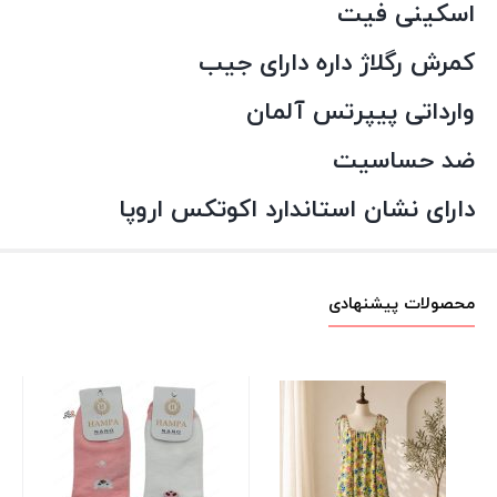
اسکینی فیت
کمرش رگلاژ داره دارای جیب
وارداتی پیپرتس آلمان
ضد حساسیت
دارای نشان استاندارد اکوتکس اروپا
محصولات پیشنهادی
تی
باد
00