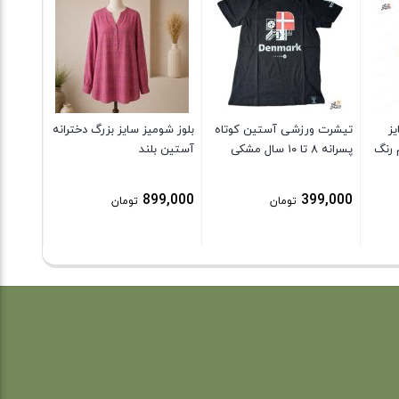
دار خنک
آبرفت)
9,000
یز
تیشرت ورزشی آستین کوتاه
بلوز شومیز سایز بزرگ دخترانه
 رنگ
پسرانه ۸ تا ۱۰ سال مشکی
آستین بلند
899,000
399,000
تومان
تومان