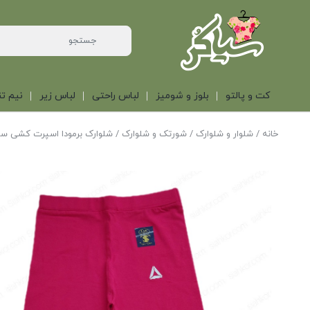
کت و پالتو
بلوز و شومیز
لباس راحتی
لباس زیر
نیم تن
خانه
/
شلوار و شلوارک
/
شورتک و شلوارک
/ شلوارک برمودا اسپرت کشی سر