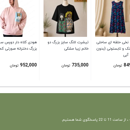
 نخی حلقه ای ساحلی
تیشرت لانگ سایز بزرگ دو
هودی کلاه دار دورس سا
نک و تابستونی (بدون
خانم زیبا مشکی
بزرگ دخترانه صورتی کم
 آبی
952,000
735,000
84
تومان
تومان
تومان
 22 پاسخگوی شما هستیم.