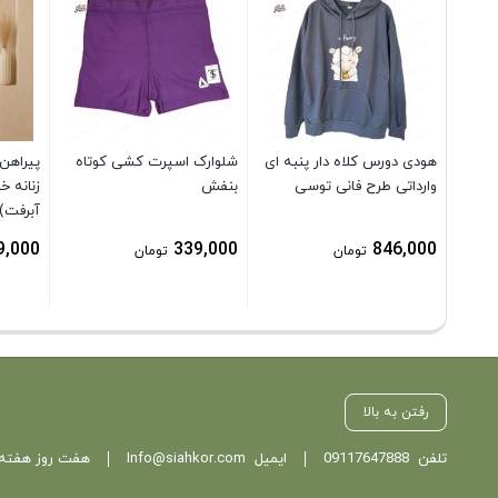
هودی دورس کلاه دار پنبه ای
شلوارک اسپرت کشی کوتاه
پیراهن
وارداتی طرح فانی توسی
بنفش
زنانه خ
آبرفت)
9,000
339,000
846,000
تومان
تومان
رفتن به بالا
تلفن
09117647888
ایمیل
Info@siahkor.com
هفت روز هفته ، از ساعت 11 تا