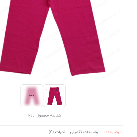
شناسه محصول:
35-11
توضیحات
توضیحات تکمیلی
نظرات (0)