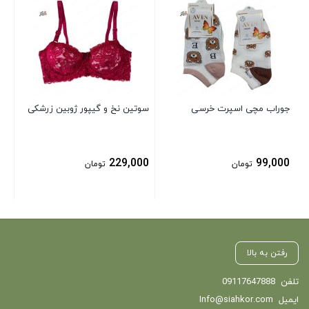
شل
00
جوراب مچی اسپرت خرسی
سوتین نخ و گیپور ژوبین زرشکی
229,000
99,000
تومان
تومان
رفتن به بالا
تلفن
09117647888
ایمیل
Info@siahkor.com