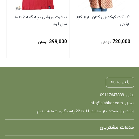
تک کت کوکدوزی کتان طرح کاج
تیشرت ورزشی بچه گانه ۶ تا ۱۰
نارنجی
سال قرمز
399,000
720,000
تومان
تومان
رفتن به بالا
تلفن
09117647888
ایمیل
Info@siahkor.com
هفت روز هفته ، از ساعت 11 تا 22 پاسخگوی شما هستیم.
خدمات مشتریان