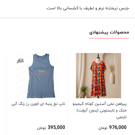
جنس نیمتنه نرم و لطیف با کشسانی بالا است.
محصولات پیشنهادی
تیش
می
00
پیراهن نخی آستین کوتاه کیمینو
تاپ نخ پنبه ای لاوین رز رنگ آبی
خنک و تابستونی (بدون آبرفت)
نارنجی
395,000
976,000
تومان
تومان