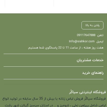
رفتن به بالا
تلفن
09117647888
ایمیل
Info@siahkor.com
هفت روز هفته ، از ساعت 11 تا 22 پاسخگوی شما هستیم.
خدمات مشتریان
راهنمای خرید
فروشگاه اینترنتی سیاکُر
فروشگاه سیاکُر فروش لباس زنانه با بیش از 35 سال سابقه در تولید انواع
لباس شامل پیراهن نخی ، شومیز و ... در استان سرسبز گیلان شهر رشت