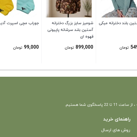
تین بلند دخترانه میکی
شومیز سایز بزرگ دخترانه
جوراب مچی اسپرت آدی
آستین بلند سرشانه پاپیونی
قهوه ای
99,000
899,000
54
تومان
تومان
تومان
 22 پاسخگوی شما هستیم.
راهنمای خرید
روش های ارسال