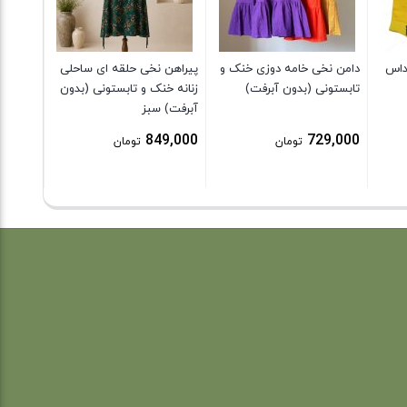
3,000
داس
دامن نخی خامه دوزی خنک و
پیراهن نخی حلقه ای ساحلی
تابستونی (بدون آبرفت)
زنانه خنک و تابستونی (بدون
آبرفت) سبز
849,000
729,000
تومان
تومان