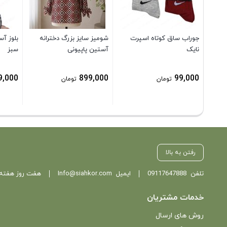
جوراب ساق کوتاه اسپرت
شومیز سایز بزرگ دخترانه
بلوز آس
نایک
آستین پاپیونی
سبز
9,000
899,000
99,000
تومان
تومان
رفتن به بالا
تلفن
09117647888
ایمیل
Info@siahkor.com
هفت روز هفته ، از ساعت 11 تا
خدمات مشتریان
روش های ارسال