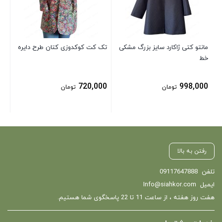
00
مانتو کتی ژاکارد سایز بزرگ مشکی
تک کت کوکدوزی کتان طرح دایره
خط
720,000
998,000
تومان
تومان
رفتن به بالا
تلفن
09117647888
ایمیل
Info@siahkor.com
هفت روز هفته ، از ساعت 11 تا 22 پاسخگوی شما هستیم.