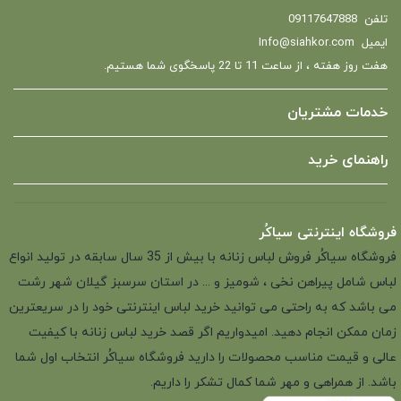
تلفن
09117647888
ایمیل
Info@siahkor.com
هفت روز هفته ، از ساعت 11 تا 22 پاسخگوی شما هستیم.
خدمات مشتریان
راهنمای خرید
فروشگاه اینترنتی سیاکُر
فروشگاه سیاکُر فروش لباس زنانه با بیش از 35 سال سابقه در تولید انواع
لباس شامل پیراهن نخی ، شومیز و ... در استان سرسبز گیلان شهر رشت
می باشد که به راحتی می توانید خرید لباس اینترنتی خود را در سریعترین
زمان ممکن انجام دهید. امیدواریم اگر قصد خرید لباس زنانه با کیفیت
عالی و قیمت مناسب محصولات را دارید فروشگاه سیاکُر انتخاب اول شما
باشد. از همراهی و مهر شما کمال تشکر را داریم.