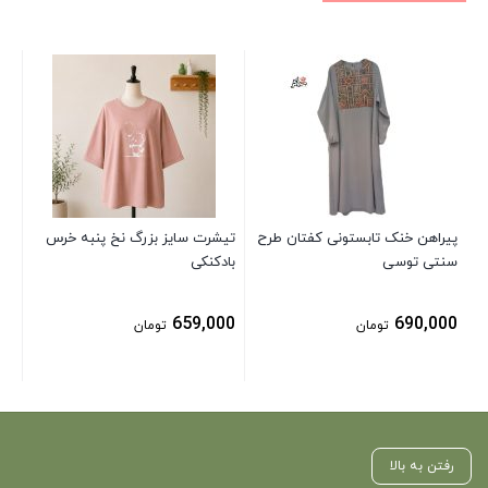
بلو
نس
00
پیراهن خنک تابستونی کفتان طرح
تیشرت سایز بزرگ نخ پنبه خرس
سنتی توسی
بادکنکی
659,000
690,000
تومان
تومان
رفتن به بالا