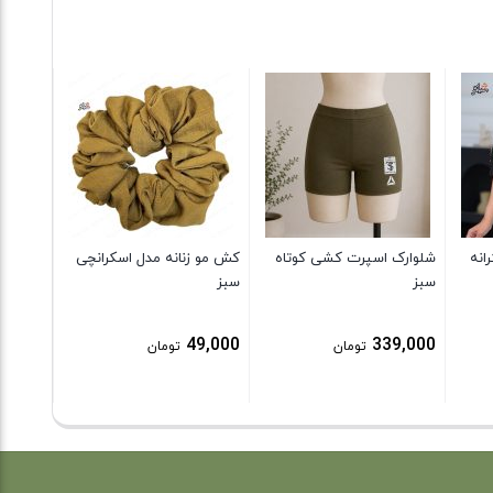
پیراهن 
طرح سن
0,000
انه
شلوارک اسپرت کشی کوتاه
کش مو زنانه مدل اسکرانچی
سبز
سبز
49,000
339,000
تومان
تومان