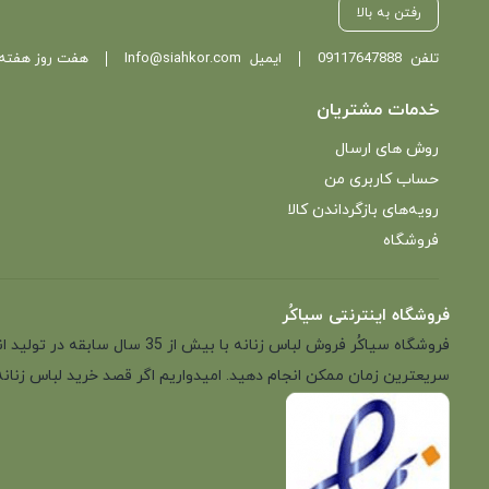
رفتن به بالا
تلفن
09117647888
ایمیل
Info@siahkor.com
هفت روز هفته ، از ساعت 11 تا
خدمات مشتریان
روش های ارسال
حساب کاربری من
رویه‌های بازگرداندن کالا
فروشگاه
فروشگاه اینترنتی سیاکُر
فروشگاه سیاکُر فروش لباس زن
سریعترین زمان ممکن انجام دهید. امیدواریم اگر قصد خرید لباس زنانه