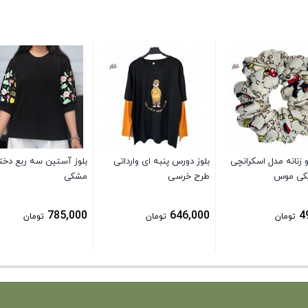
زنانه مدل اسکرانچی
بلوز دورس پنبه ای وارداتی
بلوز آستین سه ربع دختر
یکی موس
طرح خرسی
مشکی
785,000
646,000
4
تومان
تومان
تومان