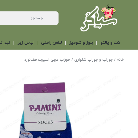
کت و پالتو
بلوز و شومیز
لباس راحتی
لباس زیر
نیم تن
خانه
/
جوراب و جوراب شلواری
/ جوراب مچی اسپرت فضانورد