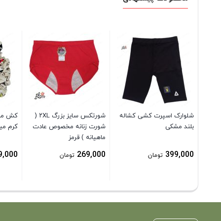
شلوارک اسپرت کشی کشاله
شورتکس سایز بزرگ ۲XL (
کش مو 
بلند مشکی
شورت زنانه مخصوص عادت
کرم م
ماهیانه ) قرمز
9,000
269,000
399,000
تومان
تومان