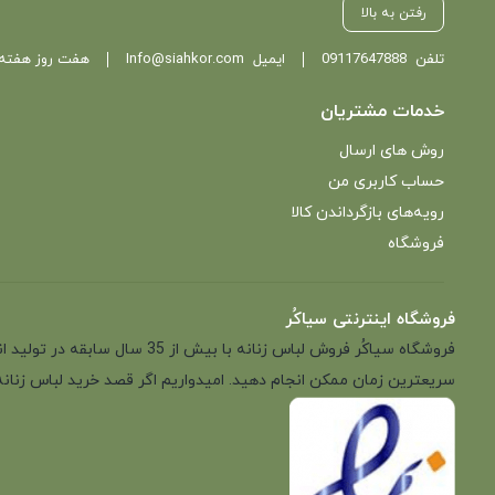
رفتن به بالا
تلفن
09117647888
ایمیل
Info@siahkor.com
هفت روز هفته ، از ساعت 11 تا
خدمات مشتریان
روش های ارسال
حساب کاربری من
رویه‌های بازگرداندن کالا
فروشگاه
فروشگاه اینترنتی سیاکُر
فروشگاه سیاکُر فروش لباس زن
سریعترین زمان ممکن انجام دهید. امیدواریم اگر قصد خرید لباس زنانه