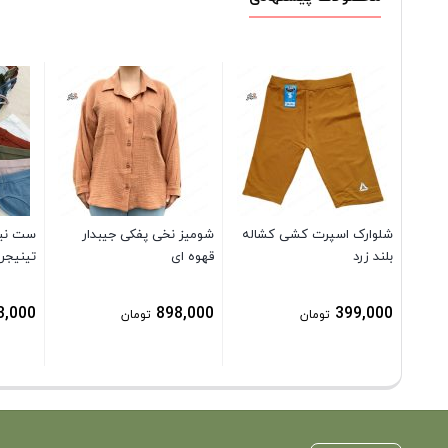
شلوارک اسپرت کشی کشاله
شومیز نخی پفکی جیبدار
ست نیم
بلند زرد
قهوه ای
تینیجر
3,000
898,000
399,000
تومان
تومان