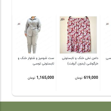
جوراب 
9,000
وسی
دامن نخی خنک و تابستونی
ست شومیز و شلوار خنک و
خرگوشی (بدون آبرفت)
تابستونی توسی
1,165,000
619,000
تومان
تومان