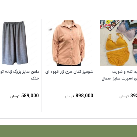
 تنه و شورت
شومیز کتان طرح زارا قهوه ای
دامن سایز بزرگ زنانه ت
ی اسپرت سایز اسمال
خنک
589,000
898,000
39
تومان
تومان
تومان