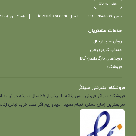
رفتن به بالا
تلفن
09117647888
ایمیل
Info@siahkor.com
هفت روز هفته ، از ساعت 11 تا
خدمات مشتریان
روش های ارسال
حساب کاربری من
رویه‌های بازگرداندن کالا
فروشگاه
فروشگاه اینترنتی سیاکُر
فروشگاه سیاکُر فروش لباس زن
سریعترین زمان ممکن انجام دهید. امیدواریم اگر قصد خرید لباس زنانه