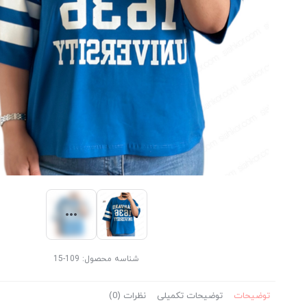
شناسه محصول:
109-15
توضیحات
توضیحات تکمیلی
نظرات (0)