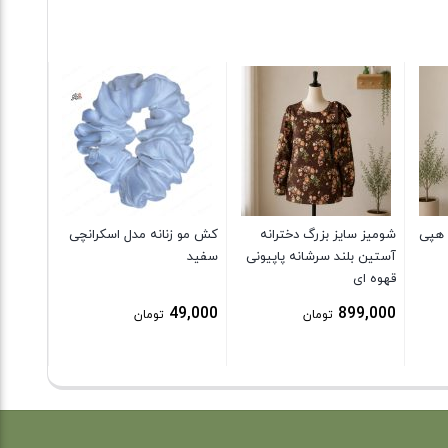
کش مو ز
نارنجی
9,000
 هپی
شومیز سایز بزرگ دخترانه
کش مو زنانه مدل اسکرانچی
آستین بلند سرشانه پاپیونی
سفید
قهوه ای
49,000
899,000
تومان
تومان