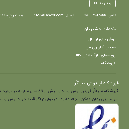
رفتن به بالا
تلفن
09117647888
ایمیل
Info@siahkor.com
هفت روز هفته ، از ساعت 11 تا
خدمات مشتریان
روش های ارسال
حساب کاربری من
رویه‌های بازگرداندن کالا
فروشگاه
فروشگاه اینترنتی سیاکُر
فروشگاه سیاکُر فروش لباس زن
سریعترین زمان ممکن انجام دهید. امیدواریم اگر قصد خرید لباس زنانه