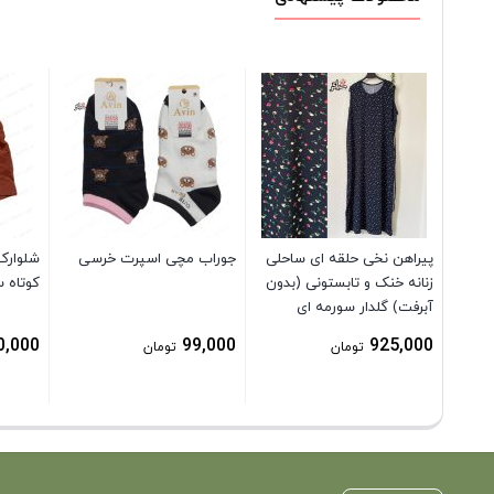
پیراهن نخی حلقه ای ساحلی
جوراب مچی اسپرت خرسی
شلوارک
زنانه خنک و تابستونی (بدون
کوتاه س
آبرفت) گلدار سورمه ای
0,000
99,000
925,000
تومان
تومان