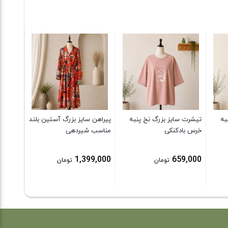
پیراهن 
زنانه خ
آبرفت)
5,000
به
تیشرت سایز بزرگ نخ پنبه
پیراهن سایز بزرگ آستین بلند
خرس بادکنکی
مناسب شیردهی
1,399,000
659,000
تومان
تومان