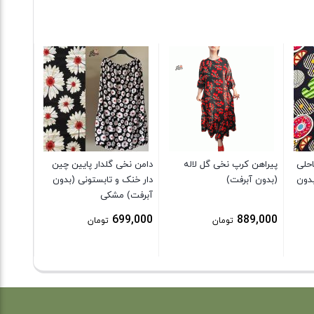
پک دو ع
سگهای ن
9,000
حلی
پیراهن کرپ نخی گل لاله
دامن نخی گلدار پایین چین
بدون
(بدون آبرفت)
دار خنک و تابستونی (بدون
آبرفت) مشکی
699,000
889,000
تومان
تومان