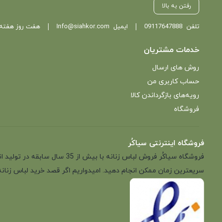
رفتن به بالا
تلفن
09117647888
ایمیل
Info@siahkor.com
هفت روز هفته ، از ساعت 11 تا
خدمات مشتریان
روش های ارسال
حساب کاربری من
رویه‌های بازگرداندن کالا
فروشگاه
فروشگاه اینترنتی سیاکُر
فروشگاه سیاکُر فروش لباس زن
سریعترین زمان ممکن انجام دهید. امیدواریم اگر قصد خرید لباس زنانه