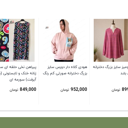
میز سایز بزرگ دخترانه
هودی کلاه دار دورس سایز
پیراهن نخی حلقه ای سا
بلند
بزرگ دخترانه صورتی کم رنگ
زنانه خنک و تابستونی (
آبرفت) سورمه ای
849,000
952,000
89
تومان
تومان
تومان