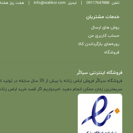
تلفن
09117647888
ایمیل
Info@siahkor.com
هفت روز هفته ، از ساعت 11 تا
خدمات مشتریان
روش های ارسال
حساب کاربری من
رویه‌های بازگرداندن کالا
فروشگاه
فروشگاه اینترنتی سیاکُر
فروشگاه سیاکُر فروش لباس زن
سریعترین زمان ممکن انجام دهید. امیدواریم اگر قصد خرید لباس زنانه