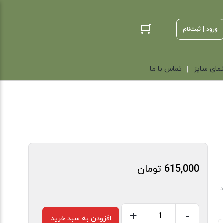
ورود | ثبت‌نام
مای سایز
تماس با ما
615,000
تومان
د
+
-
افزودن به سبد خرید
تیشرت