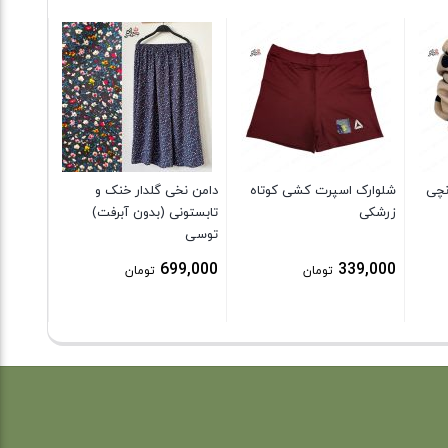
کش مو ز
قرمز
9,000
نچی
شلوارک اسپرت کشی کوتاه
دامن نخی گلدار خنک و
زرشکی
تابستونی (بدون آبرفت)
توسی
699,000
339,000
تومان
تومان