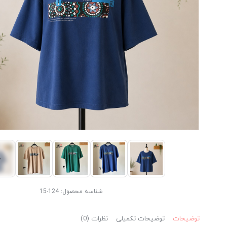
شناسه محصول:
124-15
توضیحات
توضیحات تکمیلی
نظرات (0)