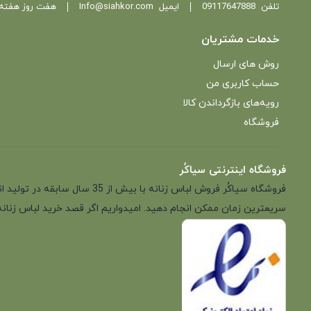
تلفن
09117647888
ایمیل
Info@siahkor.com
هفت روز هفته ، از ساعت 11 تا
خدمات مشتریان
روش های ارسال
حساب کاربری من
رویه‌های بازگرداندن کالا
فروشگاه
فروشگاه اینترنتی سیاکُر
فروشگاه سیاکُر فروش لباس زن
سریعترین زمان ممکن انجام دهید. امیدواریم اگر قصد خرید لباس زنانه