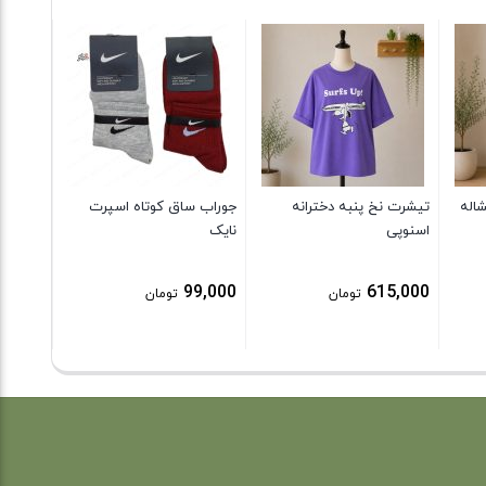
گیپور ص
9,000
اله
تیشرت نخ پنبه دخترانه
جوراب ساق کوتاه اسپرت
اسنوپی
نایک
99,000
615,000
تومان
تومان