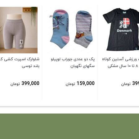
ورزشی آستین کوتاه
پک دو عددی جوراب لوپیلو
شلوارک اسپرت کشی کش
ی
سگهای نگهبان
بلند توسی
399,000
159,000
39
تومان
تومان
تومان