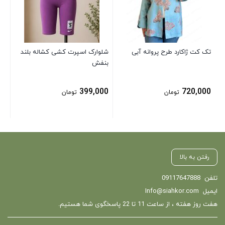
00
تک کت ژاکارد طرح پروانه آبی
شلوارک اسپرت کشی کشاله بلند
بنفش
399,000
720,000
تومان
تومان
رفتن به بالا
تلفن
09117647888
ایمیل
Info@siahkor.com
هفت روز هفته ، از ساعت 11 تا 22 پاسخگوی شما هستیم.