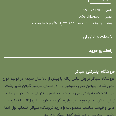
تلفن
09117647888
ایمیل
Info@siahkor.com
هفت روز هفته ، از ساعت 11 تا 22 پاسخگوی شما هستیم.
خدمات مشتریان
راهنمای خرید
فروشگاه اینترنتی سیاکُر
فروشگاه سیاکُر فروش لباس زنانه با بیش از 35 سال سابقه در تولید انواع
لباس شامل پیراهن نخی ، شومیز و ... در استان سرسبز گیلان شهر رشت
می باشد که به راحتی می توانید خرید لباس اینترنتی خود را در سریعترین
زمان ممکن انجام دهید. امیدواریم اگر قصد خرید لباس زنانه با کیفیت
عالی و قیمت مناسب محصولات را دارید فروشگاه سیاکُر انتخاب اول شما
باشد. از همراهی و مهر شما کمال تشکر را داریم.