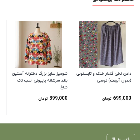
پی
بد
00
دامن نخی گلدار خنک و تابستونی
شومیز سایز بزرگ دخترانه آستین
(بدون آبرفت) توسی
بلند سرشانه پاپیونی اسب تک
شاخ
899,000
699,000
تومان
تومان
رفتن به بالا