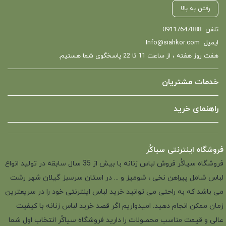
رفتن به بالا
تلفن
09117647888
ایمیل
Info@siahkor.com
هفت روز هفته ، از ساعت 11 تا 22 پاسخگوی شما هستیم.
خدمات مشتریان
راهنمای خرید
فروشگاه اینترنتی سیاکُر
فروشگاه سیاکُر فروش لباس زنانه با بیش از 35 سال سابقه در تولید انواع
لباس شامل پیراهن نخی ، شومیز و ... در استان سرسبز گیلان شهر رشت
می باشد که به راحتی می توانید خرید لباس اینترنتی خود را در سریعترین
زمان ممکن انجام دهید. امیدواریم اگر قصد خرید لباس زنانه با کیفیت
عالی و قیمت مناسب محصولات را دارید فروشگاه سیاکُر انتخاب اول شما