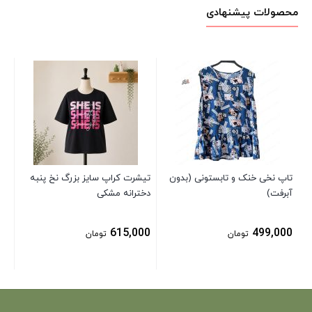
محصولات پیشنهادی
بلو
بال
00
تاپ نخی خنک و تابستونی (بدون
تیشرت کراپ سایز بزرگ نخ پنبه
آبرفت)
دخترانه مشکی
615,000
499,000
تومان
تومان