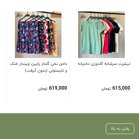
نی
ای
00
تیشرت سرشانه گلدوزی دخترانه
دامن نخی گلدار پایین چیندار خنک
و تابستونی (بدون آبرفت)
619,000
615,000
تومان
تومان
رفتن به بالا