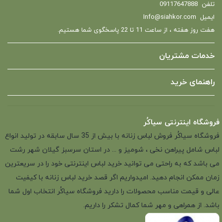
تلفن
09117647888
ایمیل
Info@siahkor.com
هفت روز هفته ، از ساعت 11 تا 22 پاسخگوی شما هستیم.
خدمات مشتریان
راهنمای خرید
فروشگاه اینترنتی سیاکُر
فروشگاه سیاکُر فروش لباس زنانه با بیش از 35 سال سابقه در تولید انواع
لباس شامل پیراهن نخی ، شومیز و ... در استان سرسبز گیلان شهر رشت
می باشد که به راحتی می توانید خرید لباس اینترنتی خود را در سریعترین
زمان ممکن انجام دهید. امیدواریم اگر قصد خرید لباس زنانه با کیفیت
عالی و قیمت مناسب محصولات را دارید فروشگاه سیاکُر انتخاب اول شما
باشد. از همراهی و مهر شما کمال تشکر را داریم.