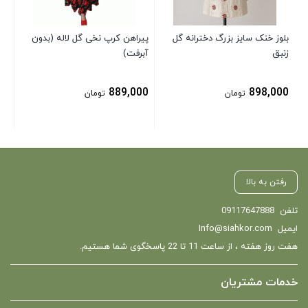
بلوز خنک سایز بزرگ دخترانه گل
پیراهن کرپ نخی گل لاله (بدون
زنبق
آبرفت)
889,000
898,000
تومان
تومان
رفتن به بالا
تلفن
09117647888
ایمیل
Info@siahkor.com
هفت روز هفته ، از ساعت 11 تا 22 پاسخگوی شما هستیم.
خدمات مشتریان