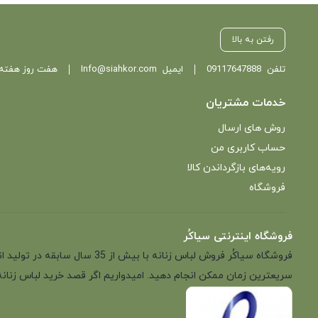
رفتن به بالا
تلفن
09117647888
ایمیل
Info@siahkor.com
هفت روز هفته ، از ساعت 11 تا
خدمات مشتریان
روش های ارسال
حساب کاربری من
رویه‌های بازگرداندن کالا
فروشگاه
فروشگاه اینترنتی سیاکُر
فروشگاه سیاکُر فروش لباس زن
سریعترین زمان ممکن انجام دهید. امیدواریم اگر قصد خرید لباس زنانه