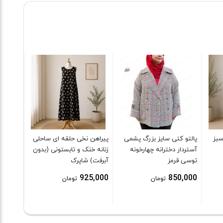
بلوز دور
طرح زم
6,000
سبز
پالتو کتی سایز بزرگ پشمی
پیراهن نخی حلقه ای ساحلی
آستردار دخترانه چهارخونه
زنانه خنک و تابستونی (بدون
توسی قرمز
آبرفت) شاپرک
925,000
850,000
تومان
تومان