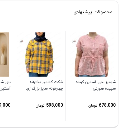
محصولات پیشنهادی
شومیز نخی آستین کوتاه
شکت کشمیر دخترانه
بلوز شو
سپیده صورتی
چهارخونه سایز بزرگ زرد
آستین 
9,000
598,000
678,000
تومان
تومان