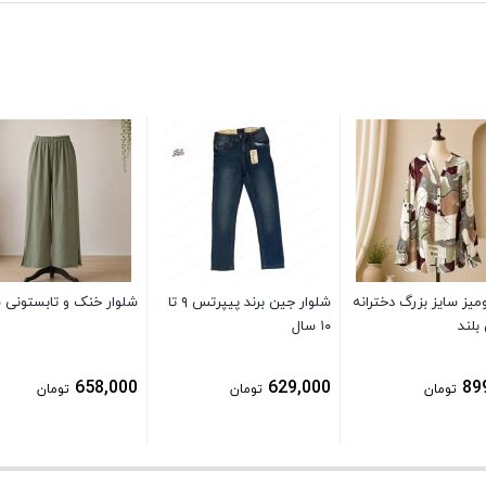
میز سایز بزرگ دخترانه
شلوار جین برند پیپرتس ۹ تا
شلوار خنک و تابستونی 
بلند
۱۰ سال
658,000
629,000
89
تومان
تومان
تومان